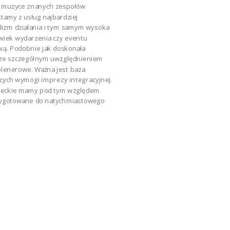
y muzyce znanych zespołów
tamy z usług najbardziej
lizm działania i tym samym wysoka
lwiek wydarzenia czy eventu
wą. Podobnie jak doskonała
ia ze szczególnym uwzględnieniem
lenerowe. Ważna jest baza
cych wymogi imprezy integracyjnej.
ieckie mamy pod tym względem
zygotowane do natychmiastowego