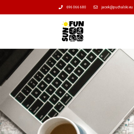
696 066 680
jacek@puchalski.eu