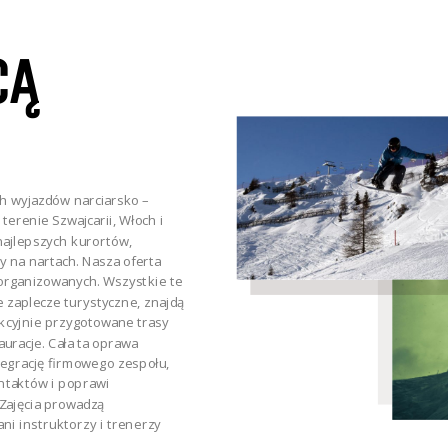
CĄ
h wyjazdów narciarsko –
erenie Szwajcarii, Włoch i
najlepszych kurortów,
 na nartach. Nasza oferta
zorganizowanych. Wszystkie te
 zaplecze turystyczne, znajdą
cyjnie przygotowane trasy
auracje. Cała ta oprawa
tegrację firmowego zespołu,
ntaktów i poprawi
Zajęcia prowadzą
ni instruktorzy i trenerzy