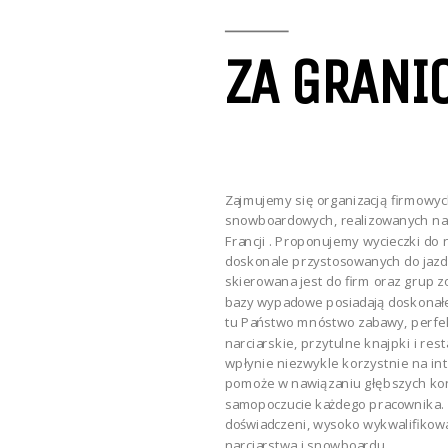
ZA GRANI
Zajmujemy się organizacją firmowyc
snowboardowych, realizowanych na t
Francji . Proponujemy wycieczki do 
doskonale przystosowanych do jazdy
skierowana jest do firm oraz grup 
bazy wypadowe posiadają doskonałe
tu Państwo mnóstwo zabawy, perfek
narciarskie, przytulne knajpki i rest
wpłynie niezwykle korzystnie na in
pomoże w nawiązaniu głębszych ko
samopoczucie każdego pracownika. 
doświadczeni, wysoko wykwalifikowa
narciarstwa i snowboardu